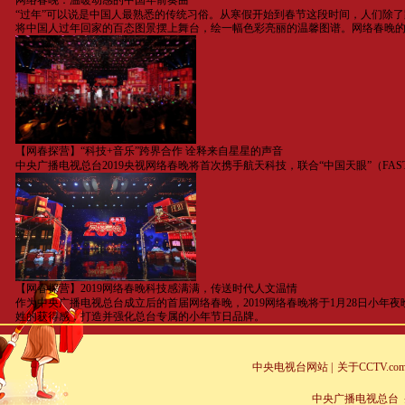
网络春晚：温暖动感的中国年前奏曲
“过年”可以说是中国人最熟悉的传统习俗。从寒假开始到春节这段时间，人们除
将中国人过年回家的百态图景摆上舞台，绘一幅色彩亮丽的温馨图谱。网络春晚
【网春探营】“科技+音乐”跨界合作 诠释来自星星的声音
中央广播电视总台2019央视网络春晚将首次携手航天科技，联合“中国天眼”（F
【网春探营】2019网络春晚科技感满满，传送时代人文温情
作为中央广播电视总台成立后的首届网络春晚，2019网络春晚将于1月28日小
姓的获得感，打造并强化总台专属的小年节日品牌。
中央电视台网站
|
关于CCTV.co
中央广播电视总台 