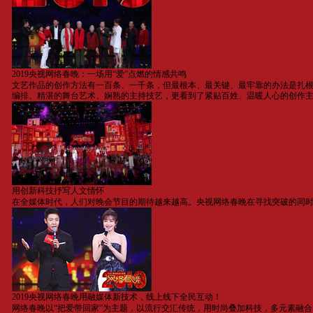
2019央视网络春晚：一场用“爱”点燃的情感共鸣
文艺作品的创作方法有一百条、一千条，但最根本、最关键、最牢靠的办法是扎根人
编排、精湛的舞台艺术、娴熟的主持技艺，更看到了紧贴百姓、温暖人心的创作
用创新科技抒写人文情怀
在全媒体时代，人们对晚会节目的期待越来越高。央视网络春晚在寻找突破的同时
2019央视网络春晚用融媒体新技术，线上线下全民互动！
网络春晚以“把爱带回家”为主题，以流行交汇传统，用时尚叠加科技，多元素融