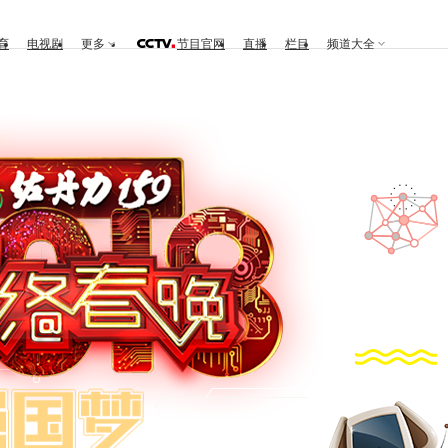
育
电视剧
更多
节目官网
直播
栏目
频道大全
讯
视频点播
为网春打Call
高清图集
往