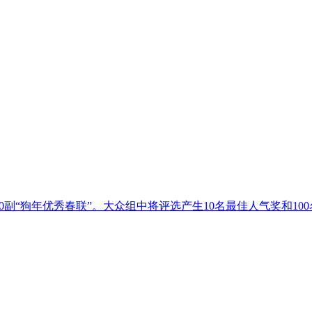
副“狗年优秀春联”。大众组中将评选产生10名最佳人气奖和10