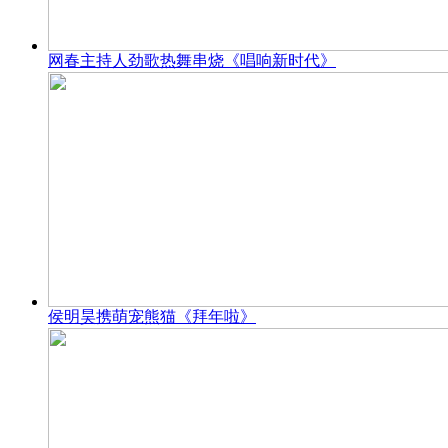
网春主持人劲歌热舞串烧《唱响新时代》
侯明昊携萌宠熊猫《拜年啦》