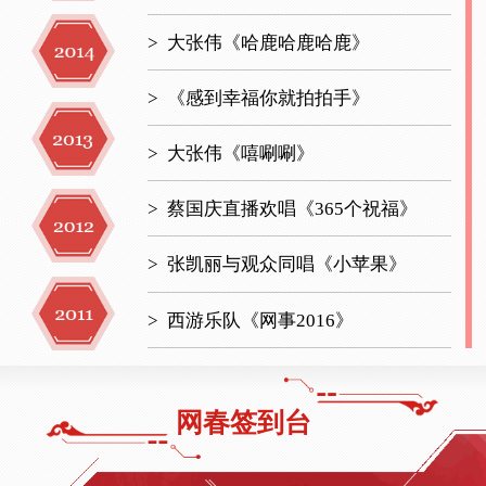
>
大张伟《哈鹿哈鹿哈鹿》
>
《感到幸福你就拍拍手》
>
大张伟《嘻唰唰》
>
蔡国庆直播欢唱《365个祝福》
>
张凯丽与观众同唱《小苹果》
>
西游乐队《网事2016》
>
神童网红大联盟 各显神通秀才艺
网春签到台
>
直播连线熊猫宝宝