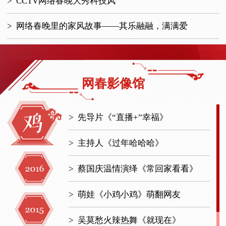
>
CCTV网络春晚大秀科技风
>
网络春晚里的家风故事——其乐融融，满满爱
网春影像馆
>
先导片《“直播+”幸福》
>
主持人《过年哈哈哈》
>
蔡国庆温情演绎《常回家看看》
>
萌娃《小鸡小鸡》萌翻网友
>
吴莫愁火辣热舞《就现在》