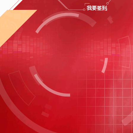
>
梦娃APP送年货+送春联
我要签到
>
跳高王子张国伟与吴莫愁的运动秀
>
王嘉现场教学“办公室减压操”
>
大张伟连线直播欢唱《倍儿爽》
>
凤凰传奇与观众齐唱《中国味道》
>
魔术表演APP送年货
>
短片《明星谈熟悉的味道》
>
连线南极科考站
>
创意舞蹈秀《净化·清朗家园》