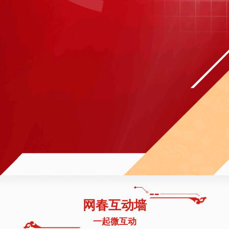
>
大鹏与母亲同唱《回家吃饭》
>
短片讲述春联文化
>
撒贝宁PK机器人写春联
>
羽泉串烧歌曲《深呼吸+奋斗》
>
羽泉连线网友直播欢唱《奔跑》
>
短片《2016互联网大事件》
>
沙宝亮演绎主题曲《乌镇时间》
网春互动墙
一起微互动