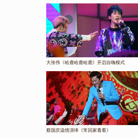
大张伟《哈鹿哈鹿哈鹿》开启自嗨模式
蔡国庆温情演绎《常回家看看》