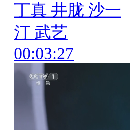
丁真 井胧 沙一
汀 武艺
00:03:27