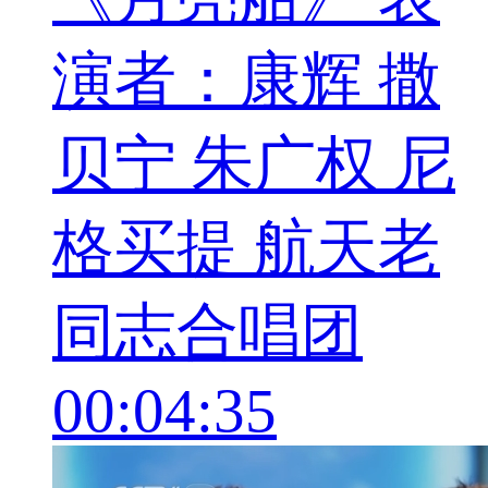
演者：康辉 撒
贝宁 朱广权 尼
格买提 航天老
同志合唱团
00:04:35