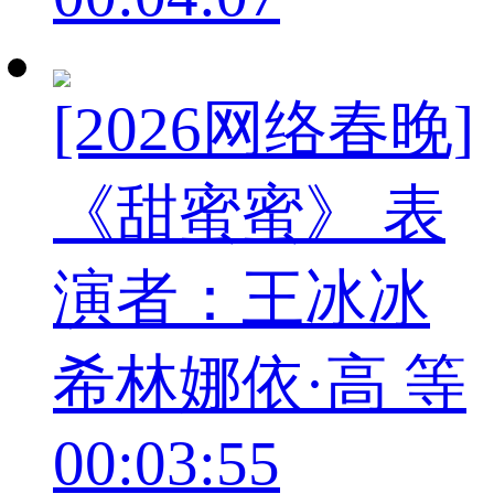
[2026网络春晚]
《甜蜜蜜》 表
演者：王冰冰
希林娜依·高 等
00:03:55