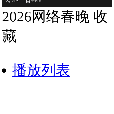
分享
手机看
财经
教育
乡村振兴
生态环境
一带一路
央博
2026网络春晚
收
大国智造
大国展会
大国保险
云顶对话
云起
超
藏
CCTV.节目官网
直播
节目单
栏目
片库
热播榜
播放列表