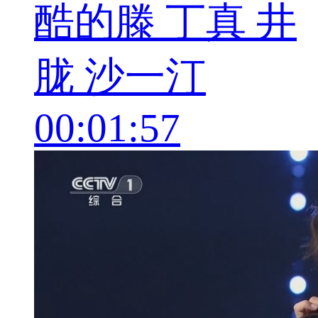
酷的滕 丁真 井
胧 沙一汀
00:01:57