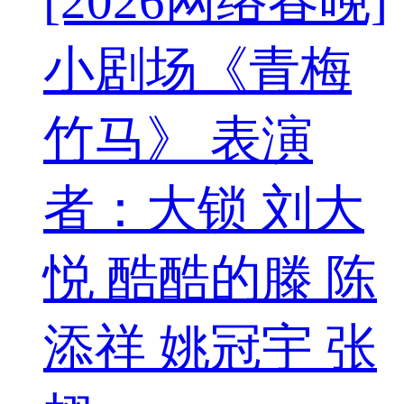
[2026网络春晚]
小剧场《青梅
竹马》 表演
者：大锁 刘大
悦 酷酷的滕 陈
添祥 姚冠宇 张