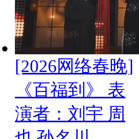
[2026网络春晚]
《百福到》 表
演者：刘宇 周
也 孙名川