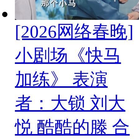
[2026网络春晚]
小剧场《快马
加练》 表演
者：大锁 刘大
悦 酷酷的滕 合