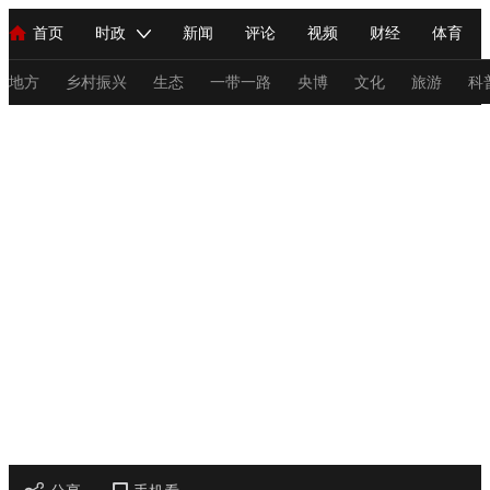
首页
时政
新闻
评论
视频
财经
体育
人民领袖习近平
直播
海外频道
片库
iPanda
栏目大全
联播+
English
中国领导人
节目单
Монгол
听音
央视快评
微视频
习式妙语
主持人
地方
乡村振兴
生态
一带一路
央博
文化
旅游
科
2026网络春晚
总台春晚
网络春晚
共产党员网
秧纪录
纪录片网
新闻
国内
国际
评论
经济
军事
科技
法
人民领袖习近平
联播+
热解读
天天学习
习式妙语
视频
小央视频
小央直播
直播中国
熊猫频道
V
现场
前线
比划
快看
蓝海中国
新兵请入列
体育
直播
竞猜
2026年世界杯
2026年冬奥会
C
VIP会员
CCTV奥林匹克频道
生活体育大会
体育江湖