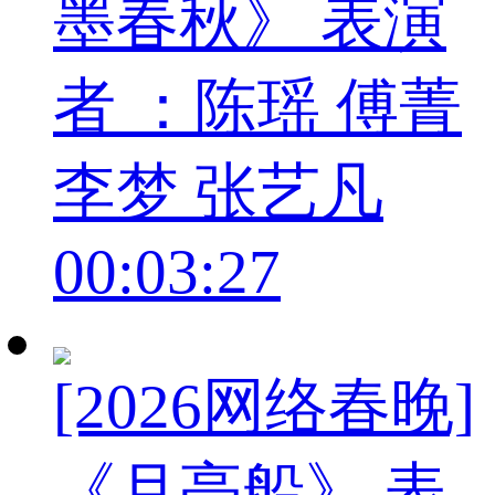
墨春秋》 表演
者 ：陈瑶 傅菁
李梦 张艺凡
00:03:27
[2026网络春晚]
《月亮船》 表