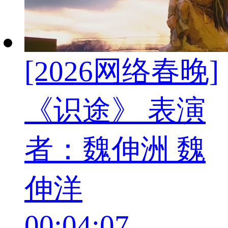
[2026网络春晚]
《识途》 表演
者：魏伸洲 魏
伸洋
00:04:07