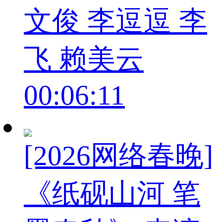
文俊 李逗逗 李
飞 赖美云
00:06:11
[2026网络春晚]
《纸砚山河 笔