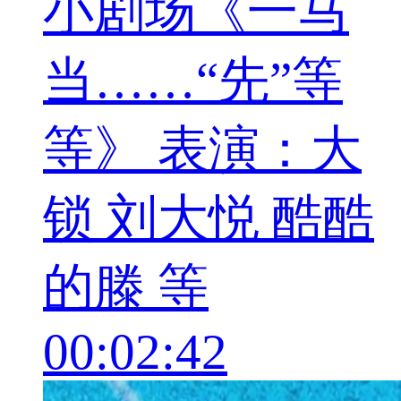
小剧场《一马
当……“先”等
等》 表演：大
锁 刘大悦 酷酷
的滕 等
00:02:42